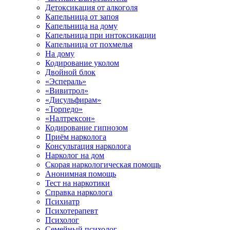
Детоксикация от алкоголя
Капельница от запоя
Капельница на дому
Капельница при интоксикации
Капельница от похмелья
На дому
Кодирование уколом
Двойной блок
«Эспераль»
«Вивитрол»
«Дисульфирам»
«Торпедо»
«Налтрексон»
Кодирование гипнозом
Приём нарколога
Консультация нарколога
Нарколог на дом
Скорая наркологическая помощь
Анонимная помощь
Тест на наркотики
Справка нарколога
Психиатр
Психотерапевт
Психолог
Семейный психолог