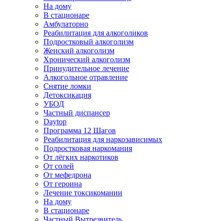
На дому
В стационаре
Амбулаторно
Реабилитация для алкоголиков
Подростковый алкоголизм
Женский алкоголизм
Хронический алкоголизм
Принудительное лечение
Алкогольное отравление
Снятие ломки
Детоксикация
УБОД
Частный диспансер
Daytop
Программа 12 Шагов
Реабилитация для наркозависимых
Подростковая наркомания
От лёгких наркотиков
От солей
От мефедрона
От героина
Лечение токсикомании
На дому
В стационаре
Частный Вытрезвитель