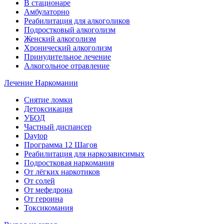
В стационаре
Амбулаторно
Реабилитация для алкоголиков
Подростковый алкоголизм
Женский алкоголизм
Хронический алкоголизм
Принудительное лечение
Алкогольное отравление
Лечение Наркомании
Снятие ломки
Детоксикация
УБОД
Частный диспансер
Daytop
Программа 12 Шагов
Реабилитация для наркозависимых
Подростковая наркомания
От лёгких наркотиков
От солей
От мефедрона
От героина
Токсикомания