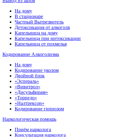
Вывод из запоя
На дому
В стационаре
Частный Вытрезвитель
Детоксикация от алкоголя
Капельница на дому
Капельница при интоксикации
Капельница от похмелья
Кодирование Алкоголизма
На дому
Кодирование уколом
Двойной блок
«Эспераль»
«Вивитрол»
«Дисульфирам»
«Торпедо»
«Налтрексон»
Кодирование гипнозом
Наркологическая помощь
Приём нарколога
Консультация нарколога